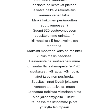
ansiosta ne kestävät pitkään
eivätkä halkeile rakenteisiin
jääneen veden takia.
Minkä kokoinen perämoottori
soutuveneeseen?
Suomi 520 soutuveneeseen
suosittelemme enintään 4
kilowattista / 5 hevosvoimaista
moottoria.
Maksimi moottorin koko on mainittu
kunkin mallin tiedoissa.
Lisävarusteina soutuveneisiimme
on saatavilla: satamapeite (ei 470),
sivukaiteet, kölirauta, kölimuovi,
airot ja puinen perämela.
Suositushinnat löydät jokaisen
veneen tuotesivulta, mutta
kannattaa tarkistaa viimeinen hinta
aina jälleenmyyjältä. Tutustu
rauhassa mallistoomme ja ota
yhteyttä lähimpään