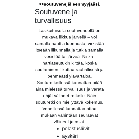
>>
soutuvenejälleenmyyjääsi
.
Soutuvene ja
turvallisuus
Lasikuituisella soutuveneellä on
mukava liikkua järvellä – voi
samalla nauttia luonnosta, virkistää
itseään liikunnalla ja tutkia samalla
vesistöä tai järveä. Niska-
hartiaseutukin kiittää, koska
soutaminen liikuttaa rauhallisesti ja
pehmeästi ylävartaloa.
Souturetkeillessä kannattaa pitää
aina mielessä turvallisuus ja varata
ehjät välineet retkelle. Näin
souturetki on miellyttävä kokemus.
Veneillessä kannattaa ottaa
mukaan vähintään seuraavat
välineet ja asiat:
pelastusliivit
äyskäri