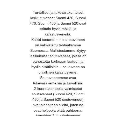
Turvalliset ja tukevarakenteiset
lasikuituveneet Suomi 420, Suomi
470, Suomi 480 ja Suomi 520 ovat
erittäin hyviä mökki- ja
kalastusveneitä.
Kaikki tuotantomme soutuveneet
on valmistettu tehtaallamme
Suomessa. Mallistostamme löytyy
lasikuituiset soutuveneet, joissa on
panostettu korkeaan laatuun ja
hyviin sisätiloihin – soutuvene on
oivallinen kalastusvene.
Soutuveneemme ovat
tukevarakenteisia ja turvallisia.
2-kuorirakenteella valmistetut
soutuveneet (Suomi 420, Suomi
480 ja Suomi 520 soutuveneet)
ovat pinnaltaan sileitä, joten ne
ovat helppoja pitää puhtaana.
Veneiden 2-kuorirakenteen