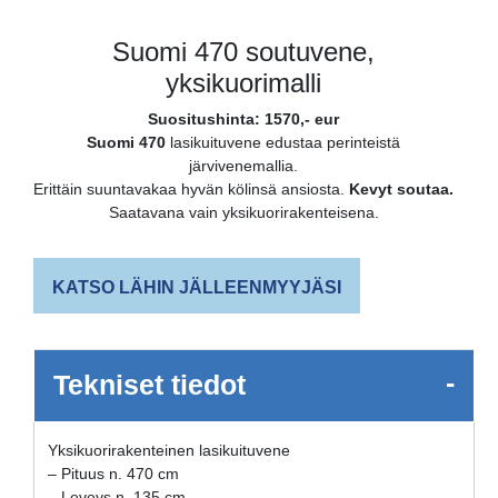
Suomi 470 soutuvene,
yksikuorimalli
Suositushinta: 1570,- eur
Suomi 470
lasikuituvene edustaa perinteistä
järvivenemallia.
Erittäin suuntavakaa hyvän kölinsä ansiosta.
Kevyt soutaa.
Saatavana vain yksikuorirakenteisena.
KATSO LÄHIN JÄLLEENMYYJÄSI
-
Tekniset tiedot
Yksikuorirakenteinen lasikuituvene
– Pituus n. 470 cm
– Leveys n. 135 cm