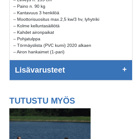
– Paino n. 90 kg
– Kantavuus 3 henkilöä
– Moottorisuositus max.2,5 kw/3 hv, lyhytriki
– Kolme kelluntasäiliötä
– Kahdet aironpaikat
– Pohjatulppa
– Törmäyslista (PVC kumi) 2020 alkaen
– Airon hankaimet (1-pari)
+
Lisävarusteet
TUTUSTU MYÖS