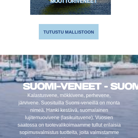
MOOTTORIVENEET
TUTUSTU MALLISTOON
SUOMI-VENEET – SUOM
Kalastusvene, mökkivene, perhevene,
järvivene. Suosituilla Suomi-veneillä on monta
nimeä. Hanki kestävä, suomalainen
lujitemuovivene (lasikuituvene). Vuosien
saatossa on tuotevalikoimaamme tullut erilaisia
sopimusvalmistus tuotteita, joita valmistamme