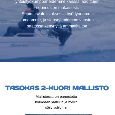
yhteistyökumppaneidemme kanssa laadittujen
sopimusten mukaisesti.
Sopimusvalmistuksessa hyödynnämme
omaamme, ja sidosryhmiemme vuosien
saatossa kertynyttä ammattitaitoa.
TASOKAS 2-KUORI MALLISTO
Mallistossa on panostettu
korkeaan laatuun ja hyviin
säilytystiloihin